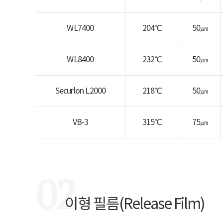
WL7400
204℃
50㎛
WL8400
232℃
50㎛
Securlon L2000
218℃
50㎛
VB-3
315℃
75㎛
02
이형 필름(Release Film)