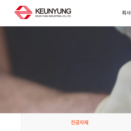
회사
인
1:1
사업
연
찾아오
1:1
진공자재