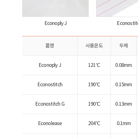
Econoply J
Econostit
품명
사용온도
두께
Econoply J
121℃
0.08mm
Econostitch
190℃
0.15mm
Econostitch G
190℃
0.13mm
Econolease
204℃
0.1mm