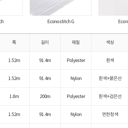
ch
Econostitch G
Econ
폭
길이
재질
색상
1.52m
91.4m
Polyester
흰색
1.52m
91.4m
Nylon
흰색+붉은선
1.8m
200m
Polyester
흰색+검은선
1.52m
91.4m
Nylon
연한청색