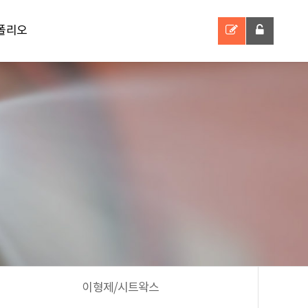
폴리오
폴리오
이형제/시트왁스