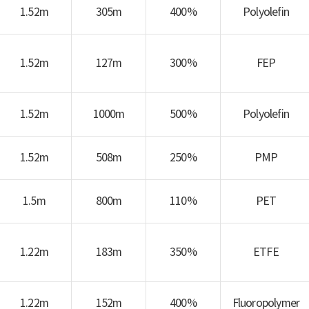
1.52m
305m
400%
Polyolefin
1.52m
127m
300%
FEP
1.52m
1000m
500%
Polyolefin
1.52m
508m
250%
PMP
1.5m
800m
110%
PET
1.22m
183m
350%
ETFE
1.22m
152m
400%
Fluoropolymer