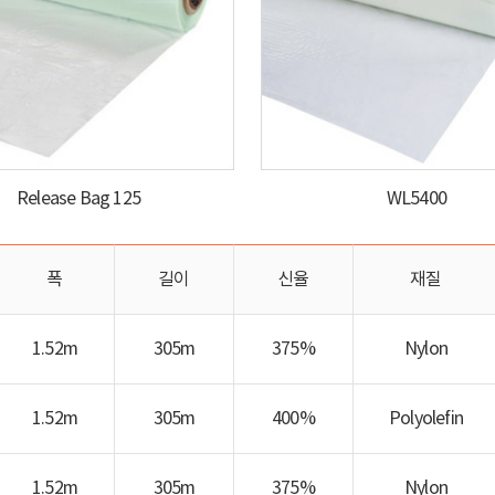
Release Bag 125
WL5400
폭
길이
신율
재질
1.52m
305m
375%
Nylon
1.52m
305m
400%
Polyolefin
1.52m
305m
375%
Nylon