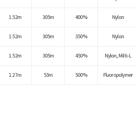
1.52m
305m
400%
Nylon
1.52m
305m
350%
Nylon
1.52m
305m
450%
Nylon, Milti-L
1.27m
53m
500%
Fluoropolymer