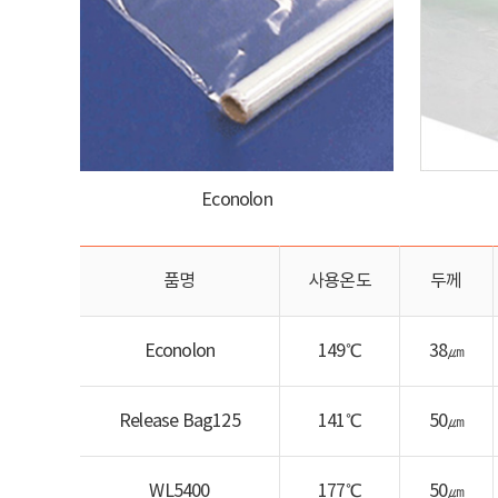
Econolon
품명
사용온도
두께
Econolon
149℃
38㎛
Release Bag125
141℃
50㎛
WL5400
177℃
50㎛