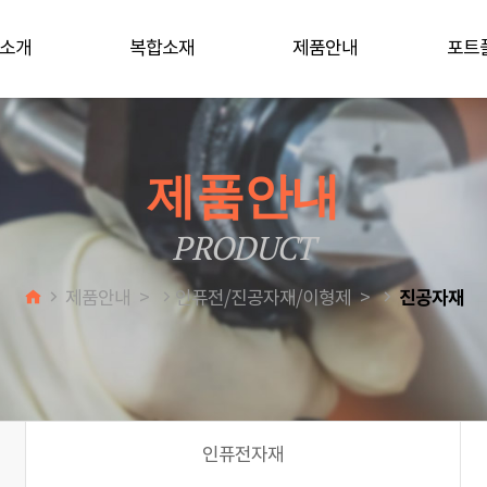
소개
복합소재
제품안내
포트
사말
복합소재란?
FRP그레이팅
포트
 문의
커뮤니티
분야
성형공법
섬유보강재
제품안내
혁
복합소재 QnA
코어재료
시는 길
 문의
공지사항
에폭시
PRODUCT
표면처리/접착제
인퓨전/진공자재/이형제
진공자재
제품안내 >
인퓨전/진공자재/이형제 >
복합소재장비
히팅장비
인퓨전자재