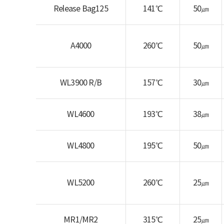
Release Bag125
141℃
50㎛
A4000
260℃
50㎛
WL3900 R/B
157℃
30㎛
WL4600
193℃
38㎛
WL4800
195℃
50㎛
WL5200
260℃
25㎛
MR1/MR2
315℃
25㎛