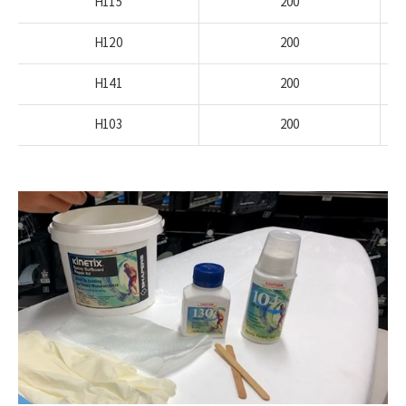
H115
200
H120
200
H141
200
H103
200