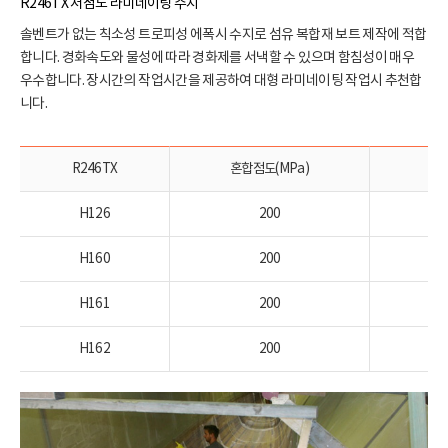
R246TX 저점도 라미네이팅 수지
솔벤트가 없는 칙소성 트로피성 에폭시 수지로 섬유 복합재 보트 제작에 적합
합니다. 경화속도와 물성에 따라 경화제를 서낵할 수 있으며 함침성이 매우
우수합니다. 장시간의 작업시간을 제공하여 대형 라미네이팅 작업시 추천합
니다.
R246TX
혼합점도(MPa)
H126
200
H160
200
H161
200
H162
200