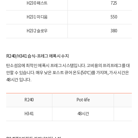
H230 패스트
725
H231 미디움
550
H232 슬로우
380
R240/H341 습식-프레그 에폭시 수지
탄소섬유에 최적인 에폭시 프레그 시스템입니다. 고비용의 프리프레그를 대
안할 수 있습니다. 매우 낮은 포스트 큐어 온도(50℃)를 가지며, 가사 시간은
48시간 입니다.
R240
Pot-life
최
H341
48시간